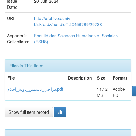
Issue
20-Jun-2024
Date:
URI:
http://archives.univ-
biskra.dz/handle/123456789/29738
Appears in
Faculté des Sciences Humaines et Sociales
Collections:
(FSHS)
Files in This Item:
File
Description
Size
Format
دراجي_ياسمين_دوبة_احلام.pdf
14,12
Adobe
MB
PDF
Show full item record