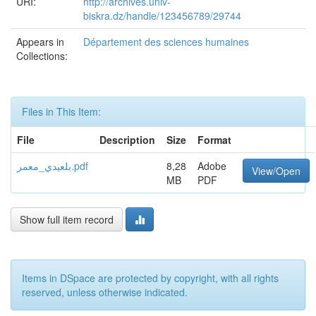
URI:
http://archives.univ-
biskra.dz/handle/123456789/29744
Appears in
Département des sciences humaines
Collections:
Files in This Item:
File
Description
Size
Format
بلعيدي_معمر.pdf
8,28
Adobe
View/Open
MB
PDF
Show full item record
Items in DSpace are protected by copyright, with all rights
reserved, unless otherwise indicated.