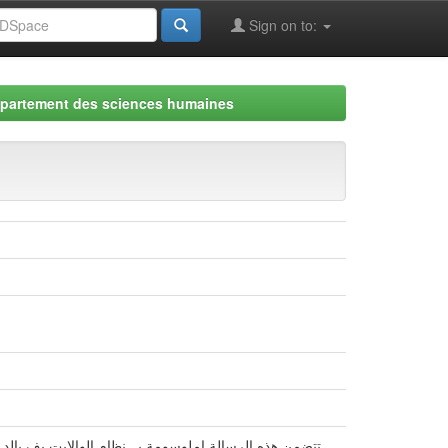
Sign on to:
partement des sciences humaines
تتضمن هذه الرسالة املوسومة بــ نظام الوالايت يف بالد 