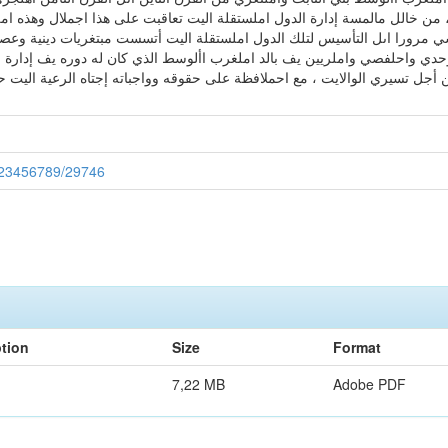
 من خالل مالمسة إدارة الدول املستقلة اليت تعاقبت على هذا اجملال وهذه امل
باسي مرورا اىل التأسيس لتلك الدول املستقلة اليت أتسست مبتغريات دينية وعصب
املوحدي واحلفصي واملريين يف بالد املغرب األوسط الذي كان له دوره يف إدارة
جل تسيري الوالايت ، مع احملافظة على حقوقه وواجباته إجتاه الرعية اليت ح
/123456789/29746
ption
Size
Format
7,22 MB
Adobe PDF