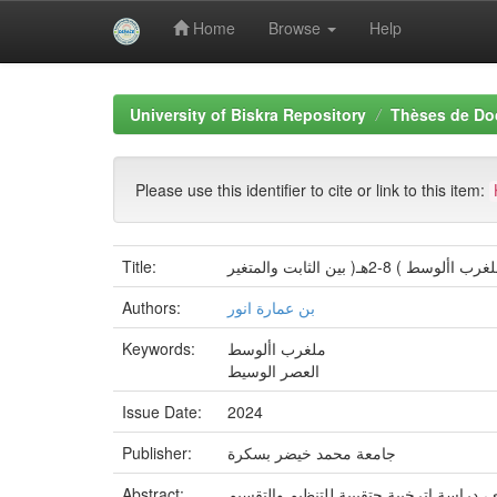
Home
Browse
Help
Skip
navigation
University of Biskra Repository
Thèses de Do
Please use this identifier to cite or link to this item:
8-2هـ( بين الثابت والمتغير
Title:
بن عمارة انور
Authors:
ملغرب األوسط
Keywords:
العصر الوسيط
Issue Date:
2024
جامعة محمد خيضر بسكرة
Publisher:
 دراسة اترخيية حتقيبية للتنظيم والتقسيم
Abstract: