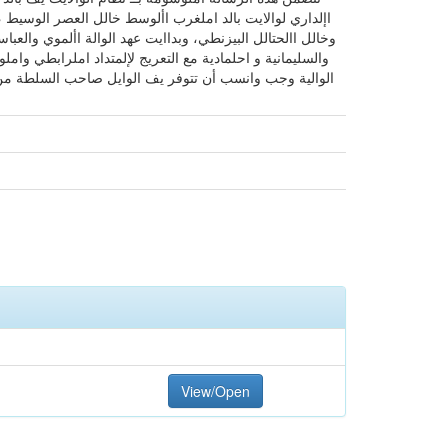
اإلداري لوالايت بالد املغرب األوسط خالل العصر الوسيط ،
وخالل االحتالل البيزنطي، وبداايت عهد الوالة األموي والع
والسليمانية و احلمادية مع التعريج لإلمتداد املرابطي و
الوالية وجب وانسب أن تتوفر يف الوايل صاحب السلطة من أ
View/Open