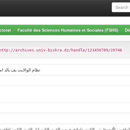
ctorat
Faculté des Sciences Humaines et Sociales (FSHS)
Dé
http://archives.univ-biskra.dz/handle/123456789/29746
نظام الوالايت يف بالد املغرب األوسط ) 
املغرب األوسط بني الثابت واملتغري من القرن الثاين اىل القرن الثامن اهلجري،