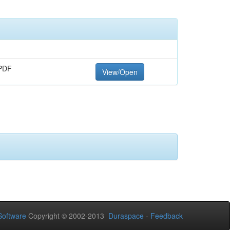
PDF
View/Open
oftware
Copyright © 2002-2013
Duraspace
-
Feedback