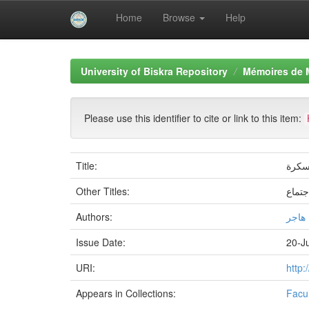
Home
Browse
Help
Skip
navigation
University of Biskra Repository
Mémoires de 
Please use this identifier to cite or link to this item:
Title:
بسكرة
Other Titles:
جتماع
Authors:
 هاجر
Issue Date:
20-J
URI:
http:
Appears in Collections:
Facu