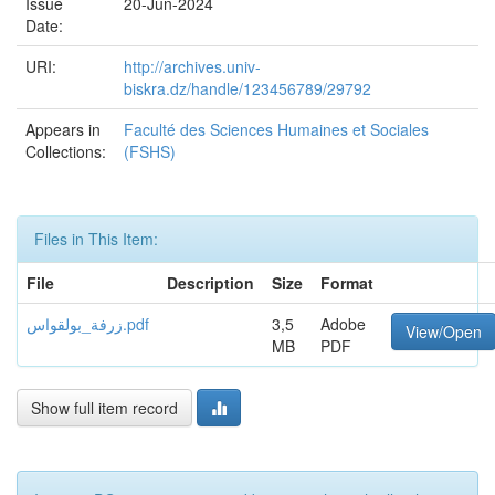
Issue
20-Jun-2024
Date:
URI:
http://archives.univ-
biskra.dz/handle/123456789/29792
Appears in
Faculté des Sciences Humaines et Sociales
Collections:
(FSHS)
Files in This Item:
File
Description
Size
Format
زرفة_بولقواس.pdf
3,5
Adobe
View/Open
MB
PDF
Show full item record