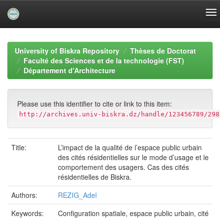
Skip
navigation
University of Biskra Repository
Thèses de Doctorat
Faculté des Sciences et de la technologie (FST)
Département d'Architecture
Please use this identifier to cite or link to this item:
http://archives.univ-biskra.dz/handle/123456789/298
Title:
L’impact de la qualité de l’espace public urbain
des cités résidentielles sur le mode d’usage et le
comportement des usagers. Cas des cités
résidentielles de Biskra.
Authors:
REZIG_Adel
Keywords:
Configuration spatiale, espace public urbain, cité