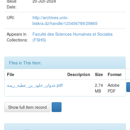
Issue
20-Jun-2024
Date:
URI:
http://archives.univ-
biskra.dz/handle/123456789/29865
Appears in
Faculté des Sciences Humaines et Sociales
Collections:
(FSHS)
Files in This Item:
File
Description
Size
Format
عدوان_خلود_بن_عطية_ريمة.pdf
2,74
Adobe
MB
PDF
Show full item record