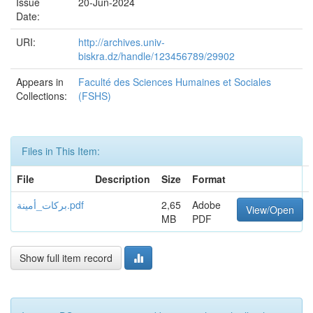
Issue
20-Jun-2024
Date:
URI:
http://archives.univ-
biskra.dz/handle/123456789/29902
Appears in
Faculté des Sciences Humaines et Sociales
Collections:
(FSHS)
Files in This Item:
File
Description
Size
Format
بركات_أمينة.pdf
2,65
Adobe
View/Open
MB
PDF
Show full item record