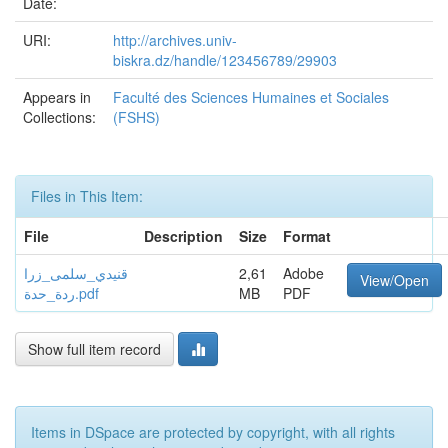
Date:
URI:
http://archives.univ-
biskra.dz/handle/123456789/29903
Appears in
Faculté des Sciences Humaines et Sociales
Collections:
(FSHS)
Files in This Item:
File
Description
Size
Format
قنيدي_سلمى_زرا
2,61
Adobe
View/Open
ردة_حدة.pdf
MB
PDF
Show full item record
Items in DSpace are protected by copyright, with all rights