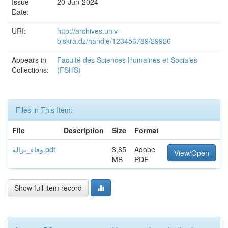
Issue
20-Jun-2024
Date:
URI:
http://archives.univ-
biskra.dz/handle/123456789/29926
Appears in
Faculté des Sciences Humaines et Sociales
Collections:
(FSHS)
Files in This Item:
File
Description
Size
Format
وفاء_بزالة.pdf
3,85
Adobe
View/Open
MB
PDF
Show full item record