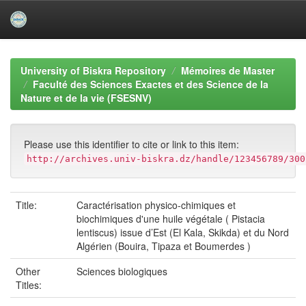
Skip
navigation
University of Biskra Repository
Mémoires de Master
Faculté des Sciences Exactes et des Science de la
Nature et de la vie (FSESNV)
Please use this identifier to cite or link to this item:
http://archives.univ-biskra.dz/handle/123456789/300
Title:
Caractérisation physico-chimiques et
biochimiques d'une huile végétale ( Pistacia
lentiscus) issue d’Est (El Kala, Skikda) et du Nord
Algérien (Bouira, Tipaza et Boumerdes )
Other
Sciences biologiques
Titles: