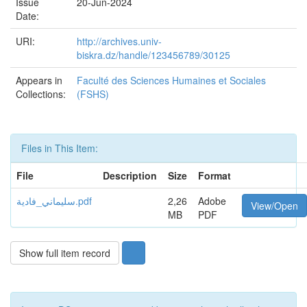
Issue
20-Jun-2024
Date:
URI:
http://archives.univ-
biskra.dz/handle/123456789/30125
Appears in
Faculté des Sciences Humaines et Sociales
Collections:
(FSHS)
Files in This Item:
File
Description
Size
Format
سليماني_فادية.pdf
2,26
Adobe
View/Open
MB
PDF
Show full item record