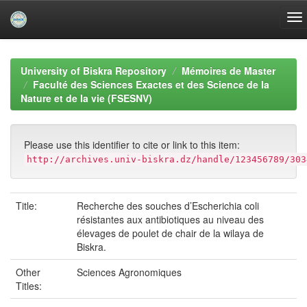
Skip
navigation
University of Biskra Repository
Mémoires de Master
Faculté des Sciences Exactes et des Science de la
Nature et de la vie (FSESNV)
Please use this identifier to cite or link to this item:
http://archives.univ-biskra.dz/handle/123456789/303
Title:
Recherche des souches d’Escherichia coli
résistantes aux antibiotiques au niveau des
élevages de poulet de chair de la wilaya de
Biskra.
Other
Sciences Agronomiques
Titles: