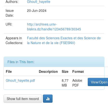
Authors:
Ghoufi_hayette
Issue
20-Jun-2024
Date:
URI:
http://archives.univ-
biskra.dz/handle/123456789/30345
Appears in
Faculté des Sciences Exactes et des Science de
Collections:
la Nature et de la vie (FSESNV)
Files in This Item:
File
Description
Size
Format
Ghoufi_hayette.pdf
8,77
Adobe
View/Open
MB
PDF
Show full item record