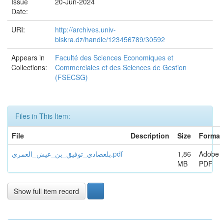
Issue
20-Jun-2024
Date:
URI:
http://archives.univ-
biskra.dz/handle/123456789/30592
Appears in
Faculté des Sciences Economiques et
Collections:
Commerciales et des Sciences de Gestion
(FSECSG)
Files in This Item:
File
Description
Size
Forma
بلعصادي_توفيق_بن_عيش_العمري.pdf
1,86
Adobe
MB
PDF
Show full item record