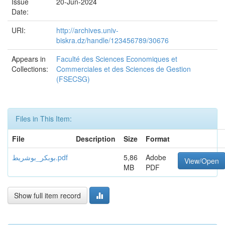
Issue
20-Jun-2024
Date:
URI:
http://archives.univ-
biskra.dz/handle/123456789/30676
Appears in
Faculté des Sciences Economiques et
Collections:
Commerciales et des Sciences de Gestion
(FSECSG)
Files in This Item:
File
Description
Size
Format
بوبكر_بوشريط.pdf
5,86
Adobe
View/Open
MB
PDF
Show full item record