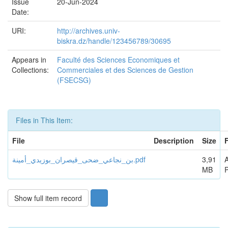
Issue
20-Jun-2024
Date:
URI:
http://archives.univ-
biskra.dz/handle/123456789/30695
Appears in
Faculté des Sciences Economiques et
Collections:
Commerciales et des Sciences de Gestion
(FSECSG)
Files in This Item:
File
Description
Size
بن_نجاعي_ضحى_قيصران_بوزيدي_أمينة.pdf
3,91
MB
Show full item record