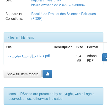
URI:
http://archives.univ-
biskra.dz/handle/123456789/30884
Appears in
Faculté de Droit et des Sciences Politiques
Collections:
(FDSP)
Files in This Item:
File
Description
Size
Format
عطاف_إلياس_عقوني_أحمد.pdf
2,4
Adobe
MB
PDF
Show full item record
Items in DSpace are protected by copyright, with all rights
reserved, unless otherwise indicated.