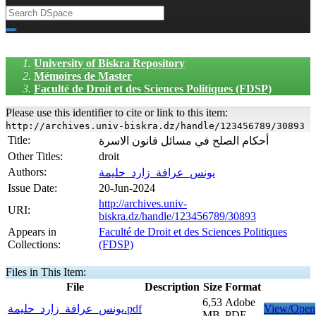
University of Biskra Repository
Mémoires de Master
Faculté de Droit et des Sciences Politiques (FDSP)
Please use this identifier to cite or link to this item:
http://archives.univ-biskra.dz/handle/123456789/30893
Title:
أحكام الصلح في مسائل قانون الاسرة
Other Titles:
droit
Authors:
يونس_عرافة_زارد_حليمة
Issue Date:
20-Jun-2024
http://archives.univ-
URI:
biskra.dz/handle/123456789/30893
Appears in
Faculté de Droit et des Sciences Politiques
Collections:
(FDSP)
Files in This Item:
File
Description
Size
Format
6,53
Adobe
يونس_عرافة_زارد_حليمة.pdf
View/Open
MB
PDF