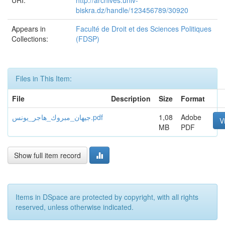
URI:
http://archives.univ-
biskra.dz/handle/123456789/30920
Appears in
Faculté de Droit et des Sciences Politiques
Collections:
(FDSP)
Files in This Item:
File
Description
Size
Format
جيهان_مبروك_هاجر_يونس.pdf
1,08
Adobe
V
MB
PDF
Show full item record
Items in DSpace are protected by copyright, with all rights
reserved, unless otherwise indicated.