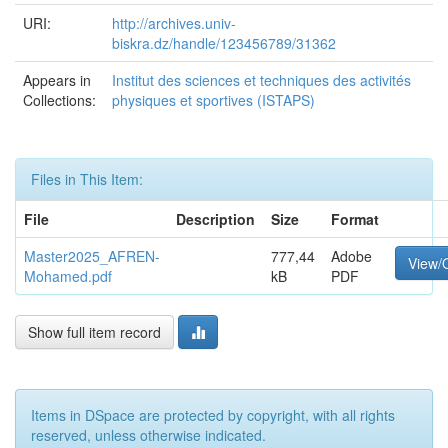
URI:
http://archives.univ-
biskra.dz/handle/123456789/31362
Appears in
Institut des sciences et techniques des activités
Collections:
physiques et sportives (ISTAPS)
Files in This Item:
File
Description
Size
Format
Master2025_AFREN-
777,44
Adobe
View/
Mohamed.pdf
kB
PDF
Show full item record
Items in DSpace are protected by copyright, with all rights
reserved, unless otherwise indicated.