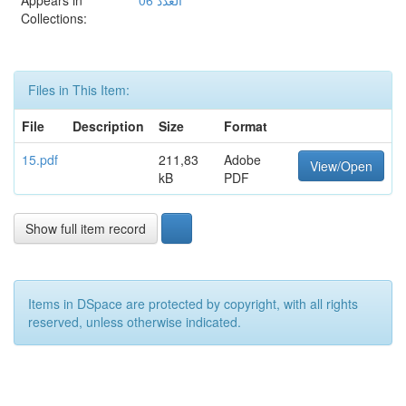
Appears in
العدد 06
Collections:
Files in This Item:
File
Description
Size
Format
15.pdf
211,83
Adobe
View/Open
kB
PDF
Show full item record
Items in DSpace are protected by copyright, with all rights
reserved, unless otherwise indicated.