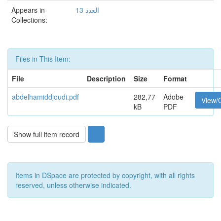
Appears in
العدد 13
Collections:
Files in This Item:
File
Description
Size
Format
abdelhamiddjoudi.pdf
282,77
Adobe
View/
kB
PDF
Show full item record
Items in DSpace are protected by copyright, with all rights
reserved, unless otherwise indicated.