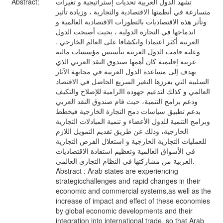
Abstract:
تشهد الدول العربية تحديات إستراتيجية و تغيرات
متسارعة في أنظمتها الاقتصادية والتجارية ، وزيادة تأثير
وتأثر هذه الاقتصاديات بالتطورات الاقتصادية العالمية و
اندماجها في التجارة الدولية ، بحيث أصبحت الدول
العربية أكثر اعتمادا وانكشافا على العالم الخارجي .
وعليه قامت الدول العربية بتأسيس مؤسسات مالية
عربية إقليمية كان أهمها صندوق النقد العربي الذي
يهدف إلى مساعدة الدول العربية في مجابهة الآثار
السلبية التي يفرزها التغير السريع الحاصل في الاقتصاد
العالمي و كذلك لتدعيم جهوده االرامية للإصلاح والتكيف
ودعم برامج التنمية، حيث قام صندوق النقد العربي
بدعم تطبيق سياسات دمج التجارة الخارجية فيخطط
وبرامج التنمية للدول الأعضاء و تنمية المبادلات التجارية
الخارجية، وذلك عن طريق تقديم التمويل اللازم
للعمليات التجارية الخارجية و استغلال الفرص التجارية
في الأسواق العالمية وتعظيم استفادة الاقتصاديات
العربية من مشاركتها في النظام التجاري العالمي.
Abstract : Arab states are experiencing
strategicchallenges and rapid changes in their
economic and commercial systems,as well as the
increase of impact and effect of these economies
by global economic developments and their
integration into international trade, so that Arab