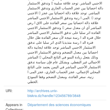
وتدفق الاستثمار  الاجنبي المباشر. توجد علاقة سلبیة
دالة احصائیا بین عجز الحساب الجاري وتدفق الاستثمار
الاجنبي  المباشر. توجد علاقة دالة احصائیا بین عجز
المی ا زنیة وتدفق الاستثمار الاجنبي المباشر.  توجد
علاقة دالة احصائیا بین سعر الفائدة على الاق ا رض
وتدفق الاستثمار الاجنبي  المباشر أي ان معدل سعر
الفائدة اثر سلبا على تدفق الاستثمار الاجنبي المباشر
خلال فترة الد ا رسة نتیجة لأن سعر الفائدة ظل خلال
فترة الد ا رسة متذبذبا الذي اثر سلبا على تدفق
الاستثمار الاجنبي المباشر توجد علاقة ایجابیة دالة
احصائیا بین معدل التضخم وتدفق الاستثمار الاجنبي
المباشر  وذلك بفعل زیادة النمو في الناتج المحلي
الاجمالي غیر النفطي. وبشكل عام فإن سیاسة تدفق
الاستثمار الأجنبي المباشر في الیمن یعتمد على الناتج
المحلي الإجمالي، عجز الحساب الجاري، عجز المی ا
زنیة، سعر الفائدة، ومعدل التضخم وفقا النموذج
الخطي.
URI:
http://archives.univ-
biskra.dz/handle/123456789/3848
Appears in
Département des sciences économiques
Collections: