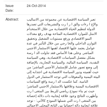
Issue
24-Oct-2014
Date:
تعبر السیاسة الاقتصادیة عن مجموعة من الاسالیب
Abstract:
والإج ا رءات والق ا ر ا رت والتشریعات التي تصدرها
الدولة لتنظیم الحیاة الاقتصادیة من خلال الاستخدام
الامثل للموارد الاقتصادیة المتاحة بهدف رفع معدلات
النمو الاقتصادي ورفع مستویات التشغیل وتحقیق
التوازن الداخلي والخا رجي من خلال التأثیر في عدة
عوامل یعتمد علیها الاقتصاد اهمها الاستثمار الاجنبي
المباشر. وعلى هذا الأساس فقد تناولت الد ا رسة
بشكل مفصل السیاسات الاقتصادیة، وهي السیاسة
النقدیة، السیاسة المالیة، والسیاسة التجاریة، بالإضافة
إلى وضع تصور شامل للإستثمار الأجنبي المباشر؛ من
حیث أهمیته ودور السیاسة الاقتصادیة في اجتذابه إلى
البیئة الیمنیة والمعوقات التي توجه الاستثمار في الدول
النامیة. كما عكست الد ا رسة واقع السیاسات
الاقتصادیة الیمنیة وعلاقتها بالاستثمار الاجنبي المباشر؛
حیث تم بناء نموذج ریاضي للربط بین المتغی ا رت
وأظهرت النتائج وجود علاقة إیجابیة ذات دلالة إحصائة
بین المتغی ا رت التي شملها النموذج كالآتي: - توجد
علاقة ایجابیة دالة احصائیا بین الناتج المحلي الاجمالي