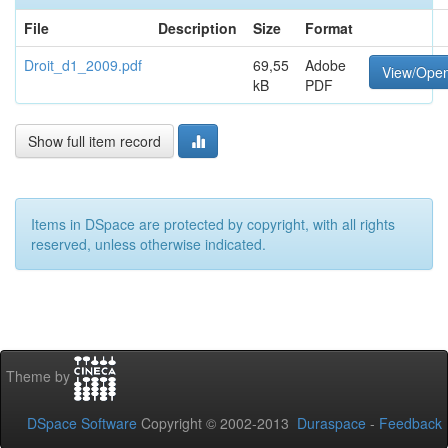
File
Description
Size
Format
Droit_d1_2009.pdf
69,55
Adobe
View/Ope
kB
PDF
Show full item record
Items in DSpace are protected by copyright, with all rights
reserved, unless otherwise indicated.
Theme by
DSpace Software
Copyright © 2002-2013
Duraspace
-
Feedback