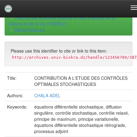
Skip
navigation
University of Biskra Repository
Thèses de Doctorat
Faculté des Sciences Exactes et des Sciences de la
Nature et de la Vie (FSESNV)
Mathématiques
Please use this identifier to cite or link to this item:
http://archives.univ-biskra.dz/handle/123456789/387
Title:
CONTRIBUTION A L'ETUDE DES CONTRÖLES
OPTIMALES STOCHASTIQUES
Authors:
CHALA ADEL
Keywords:
équations différentielle stochastique, diffusion
singulière, contrôle stochastique, contrôle relaxé,
principe de maximum, principe variationelle,
équations différentielle stochastique rétrograde,
processus adjoint