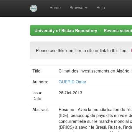
Home
Browse
Help
Skip
navigation
University of Biskra Repository
Revues scient
Please use this identifier to cite or link to this item:
Title:
Climat des investissements en Algérie :
Authors:
GUERID Omar
Issue
28-Oct-2013
Date:
Abstract:
Résume : Avec la mondialisation de l’éc
(IDE), beaucoup de pays dits en voie de 
concurrentielle sur le marché mondial
(BRICS) à savoir le Brésil, Russie, l’I