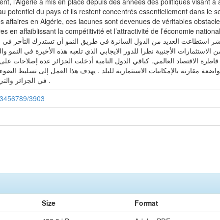
nt, l’Algérie a mis en place depuis des années des politiques visant à a
u potentiel du pays et ils restent concentrés essentiellement dans le 
des affaires en Algérie, ces lacunes sont devenues de véritables obstacl
t la compétitivité et l’attractivité de l’économie nationale. خص: في ظل العولمة الاقتصادية و بفضل التبادل
مباشر استطاعت العديد من الدول السائرة في طريق النمو أن تستدرك التأخر في مج
الاستثمارات الأجنبية نظرا للدور الايجابي الذي تلعبه هذه الأخيرة في النمو وال
مثل قاطرة الاقتصاد العالمي. كباقي الدول النامية أدخلت الجزائر عدة إصلاحات 
تواضعة مقارنة بالإمكانيات الاستثمارية للبلد . يهدف هذا العمل إلى تسليط الضو
في الجزائر والتي تحد من جاذبية وتنافسية الاقتصاد الجزائري .
123456789/3903
Size
Format