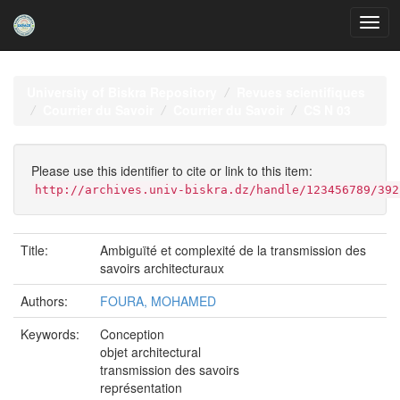
Skip
navigation
University of Biskra Repository
Revues scientifiques
Courrier du Savoir
Courrier du Savoir
CS N 03
Please use this identifier to cite or link to this item:
http://archives.univ-biskra.dz/handle/123456789/392
Title:
Ambiguïté et complexité de la transmission des
savoirs architecturaux
Authors:
FOURA, MOHAMED
Keywords:
Conception
objet architectural
transmission des savoirs
représentation