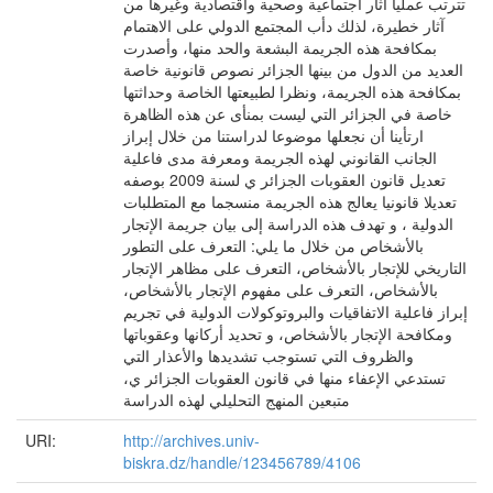
تترتب عمليا آثار اجتماعية وصحية واقتصادية وغيرها من
آثار خطيرة، لذلك دأب المجتمع الدولي على الاهتمام
بمكافحة هذه الجريمة البشعة والحد منها، وأصدرت
العديد من الدول من بينها الجزائر نصوص قانونية خاصة
بمكافحة هذه الجريمة، ونظرا لطبيعتها الخاصة وحداثتها
خاصة في الجزائر التي ليست بمنأى عن هذه الظاهرة
ارتأينا أن نجعلها موضوعا لدراستنا من خلال إبراز
الجانب القانوني لهذه الجريمة ومعرفة مدى فاعلية
تعديل قانون العقوبات الجزائر ي لسنة 2009 بوصفه
تعديلا قانونيا يعالج هذه الجريمة منسجما مع المتطلبات
الدولية ، و تهدف هذه الدراسة إلى بيان جريمة الإتجار
بالأشخاص من خلال ما يلي: التعرف على التطور
التاريخي للإتجار بالأشخاص، التعرف على مظاهر الإتجار
بالأشخاص، التعرف على مفهوم الإتجار بالأشخاص،
إبراز فاعلية الاتفاقيات والبروتوكولات الدولية في تجريم
ومكافحة الإتجار بالأشخاص، و تحديد أركانها وعقوباتها
والظروف التي تستوجب تشديدها والأعذار التي
تستدعي الإعفاء منها في قانون العقوبات الجزائر ي،
متبعين المنهج التحليلي لهذه الدراسة
URI:
http://archives.univ-
biskra.dz/handle/123456789/4106