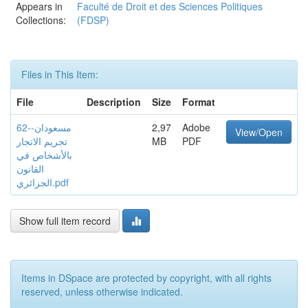
Appears in
Faculté de Droit et des Sciences Politiques
Collections:
(FDSP)
Files in This Item:
File
Description
Size
Format
Adobe
2,97
62-مسعودان-
View/Open
PDF
MB
تجريم الاتجار
بالأشخاص في
القانون
الجزائري.pdf
Show full item record
Items in DSpace are protected by copyright, with all rights
reserved, unless otherwise indicated.