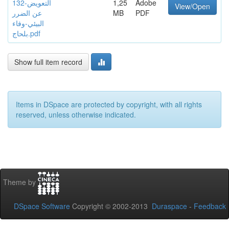
Adobe
1,25
132-التعويض
View/Open
PDF
MB
عن الضرر
البيئي-وفاء
بلحاج.pdf
Show full item record
Items in DSpace are protected by copyright, with all rights
reserved, unless otherwise indicated.
Theme by
DSpace Software
Copyright © 2002-2013
Duraspace
-
Feedback