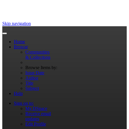
Skip navigation
Home
Browse
Communities
& Collections
Browse Items by:
Issue Date
Author
Title
Subject
Help
Sign on to:
My DSpace
Receive email
updates
Edit Profile