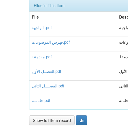
Files in This Item:
File
Desc
واجهة
الواجهة .pdf
عات
فهرس الموضوعات.pdf
مة1
مقدمة1.pdf
لأول
الفصــل الأول.pdf
لثاني
الفصــــل الثاني.pdf
خاتمة
خاتمــة.pdf
Show full item record