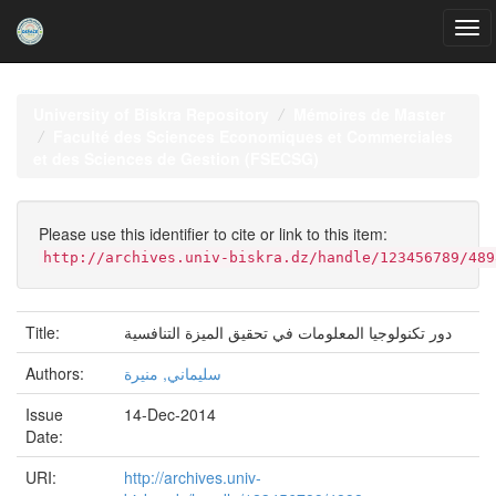
Skip
navigation
University of Biskra Repository
Mémoires de Master
Faculté des Sciences Economiques et Commerciales
et des Sciences de Gestion (FSECSG)
Please use this identifier to cite or link to this item:
http://archives.univ-biskra.dz/handle/123456789/489
Title:
دور تكنولوجيا المعلومات في تحقيق الميزة التنافسية
Authors:
سليماني, منيرة
Issue
14-Dec-2014
Date:
URI:
http://archives.univ-