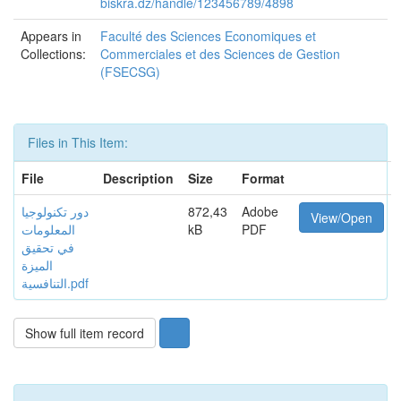
biskra.dz/handle/123456789/4898
Appears in
Faculté des Sciences Economiques et
Collections:
Commerciales et des Sciences de Gestion
(FSECSG)
Files in This Item:
File
Description
Size
Format
دور تكنولوجيا
872,43
Adobe
View/Open
المعلومات
kB
PDF
في تحقيق
الميزة
التنافسية.pdf
Show full item record