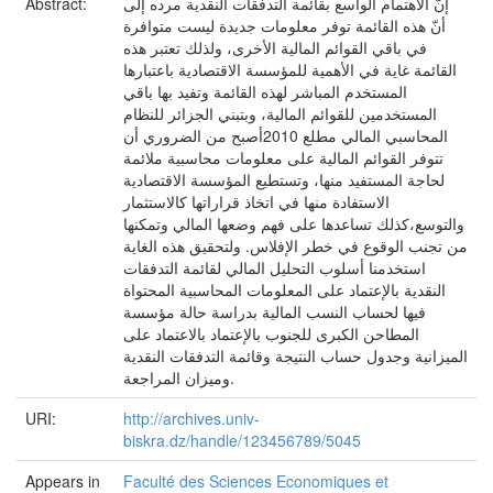
إنّ الاهتمام الواسع بقائمة التدفقات النقدية مرده إلى
Abstract:
أنّ هذه القائمة توفر معلومات جديدة ليست متوافرة
في باقي القوائم المالية الأخرى، ولذلك تعتبر هذه
القائمة غاية في الأهمية للمؤسسة الاقتصادية باعتبارها
المستخدم المباشر لهذه القائمة وتفيد بها باقي
المستخدمين للقوائم المالية، وبتبني الجزائر للنظام
المحاسبي المالي مطلع 2010أصبح من الضروري أن
تتوفر القوائم المالية على معلومات محاسبية ملائمة
لحاجة المستفيد منها، وتستطيع المؤسسة الاقتصادية
الاستفادة منها في اتخاذ قراراتها كالاستثمار
والتوسع،كذلك تساعدها على فهم وضعها المالي وتمكنها
من تجنب الوقوع في خطر الإفلاس. ولتحقيق هذه الغاية
استخدمنا أسلوب التحليل المالي لقائمة التدفقات
النقدية بالإعتماد على المعلومات المحاسبية المحتواة
فيها لحساب النسب المالية بدراسة حالة مؤسسة
المطاحن الكبرى للجنوب بالإعتماد بالاعتماد على
الميزانية وجدول حساب النتيجة وقائمة التدفقات النقدية
وميزان المراجعة.
URI:
http://archives.univ-
biskra.dz/handle/123456789/5045
Appears in
Faculté des Sciences Economiques et