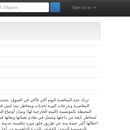
Sign on to:
ences de Gestion (FSECSG)
تزداد حدة المنافسة اليوم أكثر فأكثر في السوق، بحيث
المعاصرة وبدرجات كبيرة تحديات ومخاطر تيدد ليس فقط 
المحيطة بالمؤسسة (البيئة الخارجية لها) وتبدل أوضاع
لمخاطر نابعة من داخلها وتتمثل في تقادم تقنياتها وبق
احتلالها أكبر حصة منه عن طريق خلق ميزة تنافسية جديدة و
المؤسسة المصدر الحقيقي للميزة التنافسية من أجل أ