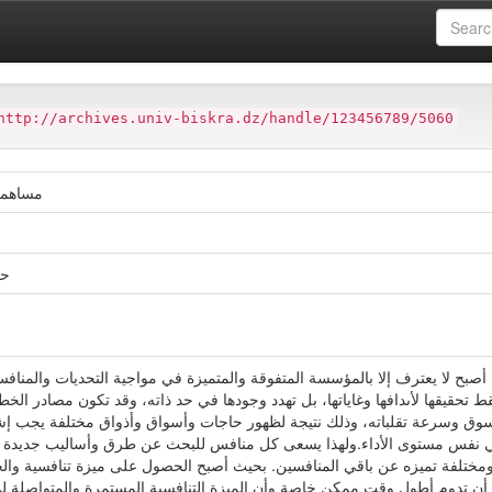
ter
Faculté des Sciences Economiques et Commerciales et des Sci
http://archives.univ-biskra.dz/handle/123456789/5060
مساهمة 
حو
 أصبح لا يعترف إلا بالمؤسسة المتفوقة والمتميزة في مواجية التحديات والمنا
تحقيقها لأىدافها وغاياتها، بل تهدد وجودها في حد ذاته، وقد تكون مصادر الخط
 السوق وسرعة تقلباته، وذلك نتيجة لظهور حاجات وأسواق وأذواق مختلفة يجب إ
ائها في نفس مستوى الأداء.ولهذا يسعى كل منافس للبحث عن طرق وأساليب جدي
مختلفة تميزه عن باقي المنافسين. بحيث أصبح الحصول على ميزة تنافسية والحف
ن تدوم أطول وقت ممكن خاصة وأن الميزة التنافسية المستمرة والمتواصلة لم 