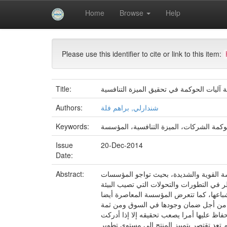
Skip
Home
Browse
Help
navigation
University of Biskra Repository
Mémoires de Mas
Please use this identifier to cite or link to this item:
آليات الحوكمة في تحقيق الميزة التنافسية
Title:
شندارلي, براهم فلة
Authors:
كمة الشركات، الميزة التنافسية، المؤسسة
Keywords:
Issue
20-Dec-2014
Date:
فسة القوية والشديدة، بحيث تواجو المؤسسات
Abstract:
ر في التطورات والتحولات التي تصيب البيئة
شباعها، كما تتعرض المؤسسة المعاصرة أيضا
دة من أجل ضمان وجودها في السوق ومن ثمة
اظ عليها أمرا يصعب تحقيقه إلا إذا أدركت
تعد تقتصر بتمييز المنتج إلى مستوى تطوير