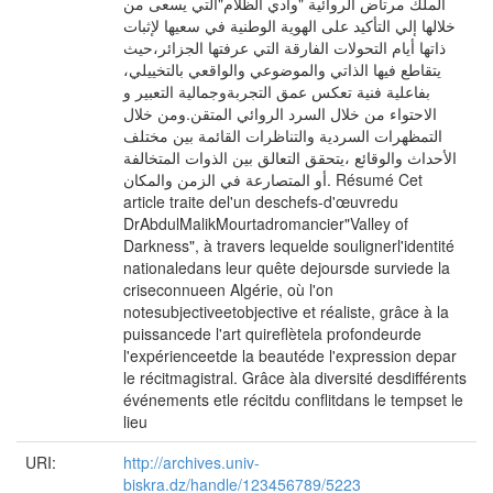
الملك مرتاض الروائية "وادي الظلام"التي يسعى من
خلالها إلي التأكيد على الهوية الوطنية في سعيها لإثبات
ذاتها أيام التحولات الفارقة التي عرفتها الجزائر،حيث
يتقاطع فيها الذاتي والموضوعي والواقعي بالتخييلي،
بفاعلية فنية تعكس عمق التجربةوجمالية التعبير و
الاحتواء من خلال السرد الروائي المتقن.ومن خلال
التمظهرات السردية والتناظرات القائمة بين مختلف
الأحداث والوقائع ،يتحقق التعالق بين الذوات المتخالفة
أو المتصارعة في الزمن والمكان. Résumé Cet
article traite del'un deschefs-d'œuvredu
DrAbdulMalikMourtadromancier"Valley of
Darkness", à travers lequelde soulignerl'identité
nationaledans leur quête dejoursde surviede la
criseconnueen Algérie, où l'on
notesubjectiveetobjective et réaliste, grâce à la
puissancede l'art quireflètela profondeurde
l'expérienceetde la beautéde l'expression depar
le récitmagistral. Grâce àla diversité desdifférents
événements etle récitdu conflitdans le tempset le
lieu
URI:
http://archives.univ-
biskra.dz/handle/123456789/5223