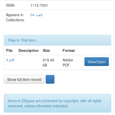
ISSN:
1112-7031
Appears in
العدد 04
Collections:
Files in This Item:
File
Description
Size
Format
4.pdf
619,49
Adobe
View/Open
kB
PDF
Show full item record
Items in DSpace are protected by copyright, with all rights
reserved, unless otherwise indicated.