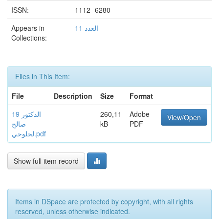
ISSN:
1112 -6280
Appears in
العدد 11
Collections:
Files in This Item:
File
Description
Size
Format
19 الدكتور
260,11
Adobe
View/Open
صالح
kB
PDF
لحلوحي.pdf
Show full item record
Items in DSpace are protected by copyright, with all rights
reserved, unless otherwise indicated.