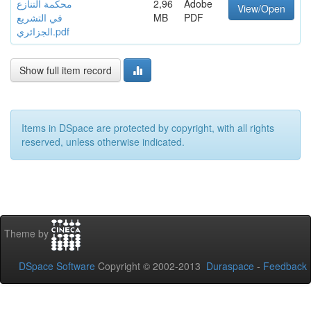
Adobe
2,96
محكمة التنازع
View/Open
PDF
MB
في التشريع
الجزائري.pdf
Show full item record
Items in DSpace are protected by copyright, with all rights
reserved, unless otherwise indicated.
Theme by
DSpace Software
Copyright © 2002-2013
Duraspace
-
Feedback