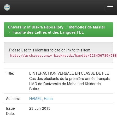
Skip
navigation
University of Biskra Repository
Mémoires de Master
Faculté des Lettres et des Langues FLL
Please use this identifier to cite or link to this item:
http://archives.univ-biskra.dz/handle/123456789/588
Title:
L’INTERACTION VERBALE EN CLASSE DE FLE
Cas des étudiants de la première année français
LMD de l’université de Mohamed Khider de
Biskra
Authors:
HAMEL, Hana
Issue
23-Jun-2015
Date: