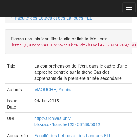
Skip
navigation
University of Biskra Repository
Mémoires de Master
Faculté des Lettres et des Langues FLL
Please use this identifier to cite or link to this item:
http://archives.univ-biskra.dz/handle/123456789/591
Title:
La compréhension de l’écrit dans le cadre d’une
approche centrée sur la tâche Cas des
apprenants de la première année secondaire
Authors:
MAOUCHE, Yamina
Issue
24-Jun-2015
Date:
URI:
http://archives.univ-
biskra.dz/handle/123456789/5912
Appears in
Faculté des Lettres et des Langues FLL