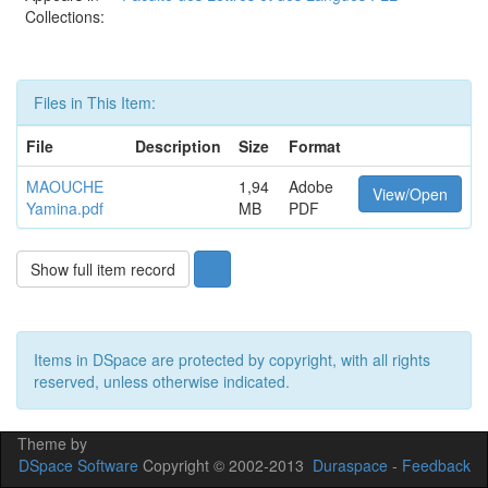
Collections:
Files in This Item:
File
Description
Size
Format
MAOUCHE
1,94
Adobe
View/Open
Yamina.pdf
MB
PDF
Show full item record
Items in DSpace are protected by copyright, with all rights
reserved, unless otherwise indicated.
Theme by
DSpace Software
Copyright © 2002-2013
Duraspace
-
Feedback