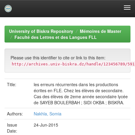
Skip
navigation
University of Biskra Repository
Mémoires de Master
Faculté des Lettres et des Langues FLL
Please use this identifier to cite or link to this item:
http://archives.univ-biskra.dz/handle/123456789/591
Title:
les erreurs récurrentes dans les productions
écrites en FLE. Chez les élèves de secondaire.
Cas des élèves de 2eme année secondaire lycée
de SAYEB BOULERBAH ; SIDI OKBA ; BISKRA.
Authors:
Nakhla, Somia
Issue
24-Jun-2015
Date: