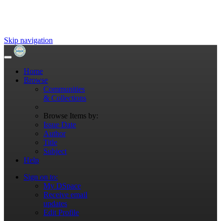
Skip navigation
Home
Browse
Communities
& Collections
Browse Items by:
Issue Date
Author
Title
Subject
Help
Sign on to:
My DSpace
Receive email
updates
Edit Profile