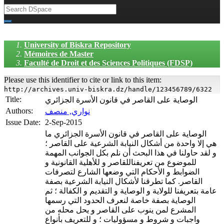
University of Biskra Repository
Mémoires de Master
Faculté de Droit et des Sciences Politiques (FDSP)
Please use this identifier to cite or link to this item:
http://archives.univ-biskra.dz/handle/123456789/6322
Title:
الوصاية على القاصر في قانون الأسرة الجزائري
Authors:
نواري, منصف
Issue Date:
2-Sep-2015
الوصاية على القاصر في قانون الأسرة الجزائري ما
هي إلا واحدة من أشكال النيابة الشرعية على القاصر ؛
و لقد حاولنا في هذا البحث أن نلم بكل الجوانب المهمة
للموضوع من تعريفناللقاصر و للأهلية القانونية و
الضوابط و الأحكام التي وضعها الشارع لتصرفات
القاصر. كما تطرقنا لأشكال النيابة الشرعية بصفة
عامة بتعريفنا للولاية و الوصاية و التقديم و الكفالة ؛ ثم
الوصاية بصفة خاصة لنعرف الحدود التي رسمها
المشرع لمن ينوب على القاصر و يحل محله من
واجبات و شروط و مسؤوليات ؛ و للتعريف بأنواع