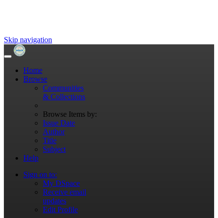
Skip navigation
Home
Browse
Communities
& Collections
Browse Items by:
Issue Date
Author
Title
Subject
Help
Sign on to:
My DSpace
Receive email
updates
Edit Profile