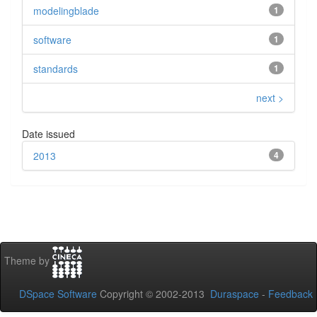
modelingblade
1
software
1
standards
1
next >
Date issued
2013
4
Theme by
DSpace Software
Copyright © 2002-2013
Duraspace
-
Feedback