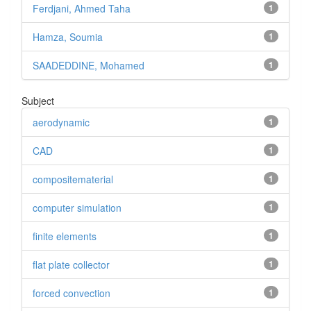
Ferdjani, Ahmed Taha
1
Hamza, Soumia
1
SAADEDDINE, Mohamed
1
Subject
aerodynamic
1
CAD
1
compositematerial
1
computer simulation
1
finite elements
1
flat plate collector
1
forced convection
1