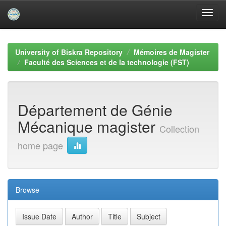
Skip
navigation
University of Biskra Repository
Mémoires de Magister
Faculté des Sciences et de la technologie (FST)
Département de Génie
Mécanique magister
Collection
home page
Browse