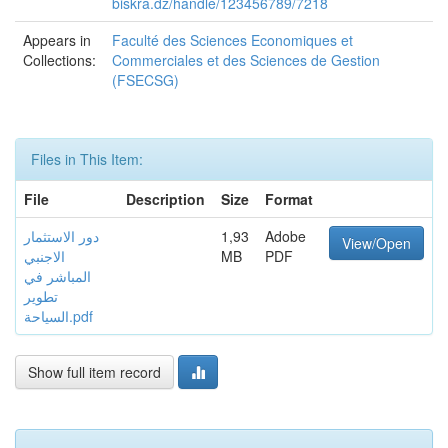
biskra.dz/handle/123456789/7218
Appears in
Faculté des Sciences Economiques et
Collections:
Commerciales et des Sciences de Gestion
(FSECSG)
Files in This Item:
File
Description
Size
Format
دور الاستثمار
1,93
Adobe
View/Open
الاجنبي
MB
PDF
المباشر في
تطوير
السياحة.pdf
Show full item record