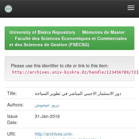
Skip
navigation
University of Biskra Repository
Mémoires de Master
Faculté des Sciences Economiques et Commerciales
et des Sciences de Gestion (FSECSG)
Please use this identifier to cite or link to this item:
http://archives.univ-biskra.dz/handle/123456789/721
Title:
دور الاستثمار الاجنبي المباشر في تطوير السياحة
Authors:
بزيو, عيشوش
Issue
31-Jan-2016
Date:
URI:
http://archives.univ-