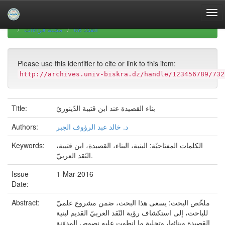
Skip
navigation
University of Biskra Repository
Revues scientifiques
العدد 08
مجلة قراءات
Please use this identifier to cite or link to this item:
http://archives.univ-biskra.dz/handle/123456789/732
Title:
بناء القصيدة عند ابن قتيبة الدّينوريّ
Authors:
د. خالد عبد الرؤوف الجبر
Keywords:
الكلمات المفتاحيّة: البنية، البناء، القصيدة، ابن قتيبة،
النّقد العربيّ.
Issue
1-Mar-2016
Date:
Abstract:
ملخّص البحث: يسعى هذا البحث، ضمن مشروع علميّ
للباحث، إلى استكشاف رؤية النّقد العربيّ القديم لبنية
القصيدة وبنائها، وتجلية ما انطوت عليه نصوص المدوّنة