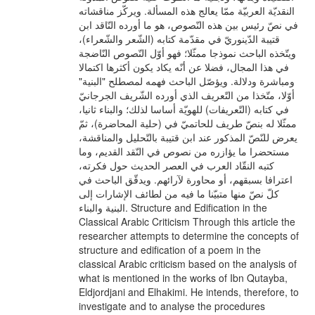
النقديّة العربيّة ممّا يعالج هذه المسألة. ويركّز مناقشاته
في نصّ رئيس بين هذه النّصوص، هو ما أورده النّاقد ابن
قتيبة الدّينوريّ في مقدّمة كتابه (الشّعر والشّعراء)،
ويتّخذه الباحث نموذجا ممثّلا؛ فهو أوّل النّصوص النّاضجة
في هذا المجال، فضلا عن أنّه يكاد يكون أكثرها اكتمالا
ومباشرة ودلالة. ويؤصّل الباحث فهمه لمصطلح "البنية"
أوّلا، متّخذا من التّعريف الذي أورده الشّريف الجرجانيّ
في كتابه (التّعريفات) للهويّة أساسا لذلك؛ والبناء ثانيا،
ممثّلا له بنصّ طريف للحاتميّ في (حلية المحاضرة)، ثمّ
يعرض للنّصّ المذكور عند ابن قتيبة بالتّحليل والمناقشة،
مستحضرا ما يؤازره من نصوص في النّقد القديم، وما
كتبه النقّاد العرب في العصر الحديث حول فكرته،
اعترافا بسبقهم، أو محاورة لآرائهم. ويدقّق الباحث في
كلّ نصّ منها متبيّنا ما فيه من لطائف الإشارات إلى
البنية والبناء. Structure and Edification in the
Classical Arabic Criticism Through this article the
researcher attempts to determine the concepts of
structure and edification of a poem in the
classical Arabic criticism based on the analysis of
what is mentioned in the works of Ibn Qutayba,
Eldjordjani and Elhakimi. He intends, therefore, to
investigate and to analyse the procedures