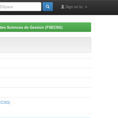
Sign on to:
 des Sciences de Gestion (FSECSG)
SECSG)