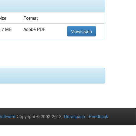
ize
Format
2,7 MB
Adobe PDF
View/Open
oftware
Copyright © 2002-2013
Duraspace
-
Feedback