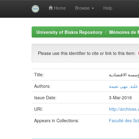
Home
Browse
Help
Skip
navigation
University of Biskra Repository
Mémoires de 
Please use this identifier to cite or link to this item:
Title:
ؤسسة الاقتصادية
Authors:
علية, مهى نعيمة
Issue Date:
3-Mar-2016
URI:
http://archive
Appears in Collections:
Faculté des S