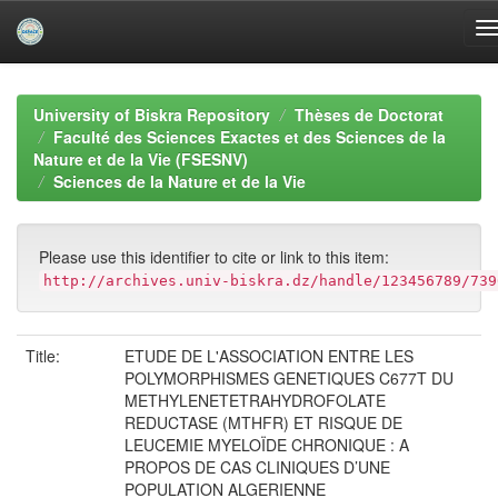
Skip
navigation
University of Biskra Repository
Thèses de Doctorat
Faculté des Sciences Exactes et des Sciences de la
Nature et de la Vie (FSESNV)
Sciences de la Nature et de la Vie
Please use this identifier to cite or link to this item:
http://archives.univ-biskra.dz/handle/123456789/739
Title:
ETUDE DE L'ASSOCIATION ENTRE LES
POLYMORPHISMES GENETIQUES C677T DU
METHYLENETETRAHYDROFOLATE
REDUCTASE (MTHFR) ET RISQUE DE
LEUCEMIE MYELOÏDE CHRONIQUE : A
PROPOS DE CAS CLINIQUES D’UNE
POPULATION ALGERIENNE