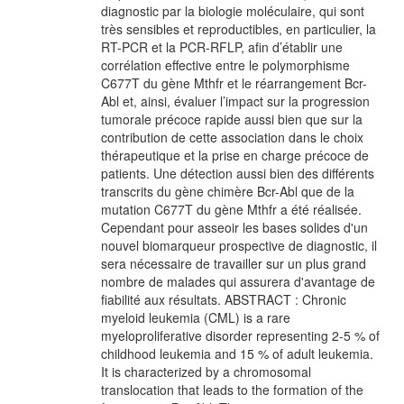
diagnostic par la biologie moléculaire, qui sont
très sensibles et reproductibles, en particulier, la
RT-PCR et la PCR-RFLP, afin d’établir une
corrélation effective entre le polymorphisme
C677T du gène Mthfr et le réarrangement Bcr-
Abl et, ainsi, évaluer l’impact sur la progression
tumorale précoce rapide aussi bien que sur la
contribution de cette association dans le choix
thérapeutique et la prise en charge précoce de
patients. Une détection aussi bien des différents
transcrits du gène chimère Bcr-Abl que de la
mutation C677T du gène Mthfr a été réalisée.
Cependant pour asseoir les bases solides d'un
nouvel biomarqueur prospective de diagnostic, il
sera nécessaire de travailler sur un plus grand
nombre de malades qui assurera d'avantage de
fiabilité aux résultats. ABSTRACT : Chronic
myeloid leukemia (CML) is a rare
myeloproliferative disorder representing 2-5 % of
childhood leukemia and 15 % of adult leukemia.
It is characterized by a chromosomal
translocation that leads to the formation of the