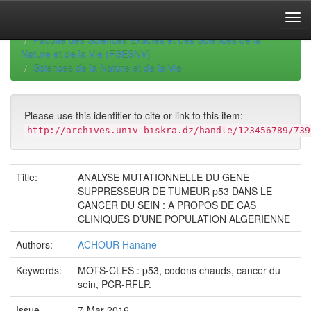
Skip
navigation
University of Biskra Repository
Thèses de Doctorat
Faculté des Sciences Exactes et des Sciences de la
Nature et de la Vie (FSESNV)
Sciences de la Nature et de la Vie
Please use this identifier to cite or link to this item:
http://archives.univ-biskra.dz/handle/123456789/739
Title:
ANALYSE MUTATIONNELLE DU GENE
SUPPRESSEUR DE TUMEUR p53 DANS LE
CANCER DU SEIN : A PROPOS DE CAS
CLINIQUES D’UNE POPULATION ALGERIENNE
Authors:
ACHOUR Hanane
Keywords:
MOTS-CLES : p53, codons chauds, cancer du
sein, PCR-RFLP.
Issue
7-Mar-2016